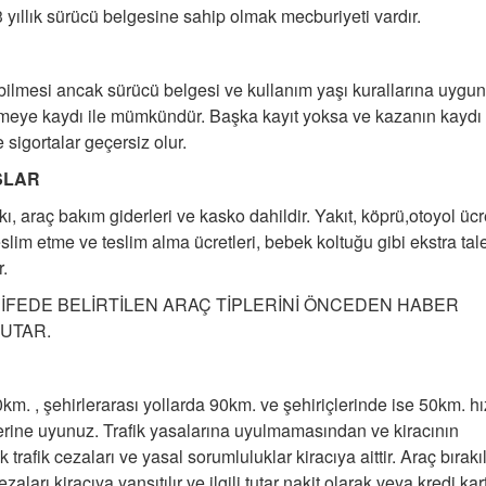
ıllık sürücü belgesine sahip olmak mecburiyeti vardır.
abilmesi ancak sürücü belgesi ve kullanım yaşı kurallarına uygun
leşmeye kaydı ile mümkündür. Başka kayıt yoksa ve kazanın kaydı
 sigortalar geçersiz olur.
SLAR
ı, araç bakım giderleri ve kasko dahildir. Yakıt, köprü,otoyol ücre
ç teslim etme ve teslim alma ücretleri, bebek koltuğu gibi ekstra tal
r.
ARİFEDE BELİRTİLEN ARAÇ TİPLERİNİ ÖNCEDEN HABER
TUTAR.
0km. , şehirlerarası yollarda 90km. ve şehiriçlerinde ise 50km. hı
rine uyunuz. Trafik yasalarına uyulmamasından ve kiracının
afik cezaları ve yasal sorumluluklar kiracıya aittir. Araç bırakı
ları kiracıya yansıtılır ve ilgili tutar nakit olarak veya kredi kart