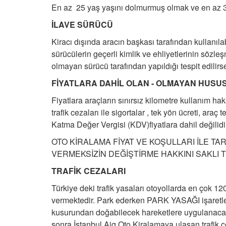
En az 25 yaş yaşını dolmurmuş olmak ve en az 3 y
İLAVE SÜRÜCÜ
Kiracı dışında aracın başkası tarafından kullanıl
sürücülerin geçerli kimlik ve ehliyetlerinin söz
olmayan sürücü tarafından yapıldığı tespit edilirse
FİYATLARA DAHİL OLAN - OLMAYAN HUSU
Fiyatlara araçların sınırsız kilometre kullanım hakk
trafik cezaları ile sigortalar , tek yön ücreti, ara
Katma Değer Vergisi (KDV)fiyatlara dahil değilidi
OTO KİRALAMA FİYAT VE KOŞULLARI İLE T
VERMEKSİZİN DEĞİŞTİRME HAKKINI SAKLI 
TRAFİK CEZALARI
Türkiye deki trafik yasaları otoyollarda en çok 12
vermektedir. Park ederken PARK YASAĞI işaretle
kusurundan doğabilecek hareketlere uygulanacak tr
sonra
İstanbul Aig
Oto Kiralamaya ulaşan trafik ceza