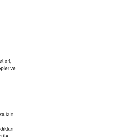
tleri,
epler ve
za izin
ldıktan
ı ile