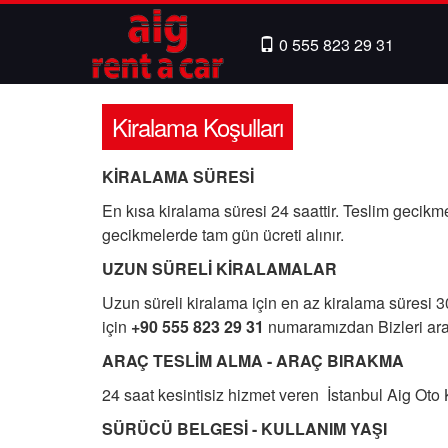
0 555 823 29 31
Kiralama Koşulları
KİRALAMA SÜRESİ
En kısa kiralama süresi 24 saattir. Teslim gecikme
gecikmelerde tam gün ücreti alınır.
UZUN SÜRELİ KİRALAMALAR
Uzun süreli kiralama için en az kiralama süresi 30 
için
+90 555 823 29 31
numaramızdan Bizleri aray
ARAÇ TESLİM ALMA - ARAÇ BIRAKMA
24 saat kesintisiz hizmet veren İstanbul Aig Oto K
SÜRÜCÜ BELGESİ - KULLANIM YAŞI