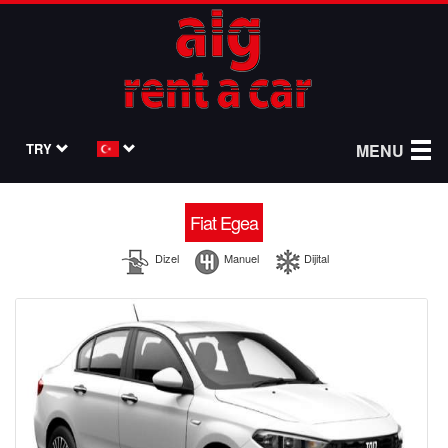
TRY
MENU
Fiat Egea
Dizel
Manuel
Dijital