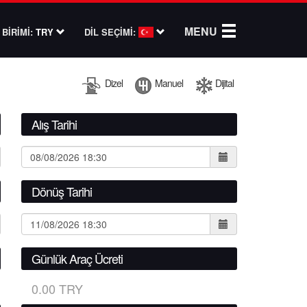
MENU
BİRİMİ:
TRY
DİL SEÇİMİ:
Dizel
Manuel
Dijital
Alış Tarihi
Dönüş Tarihi
Günlük Araç Ücreti
0.00 TRY