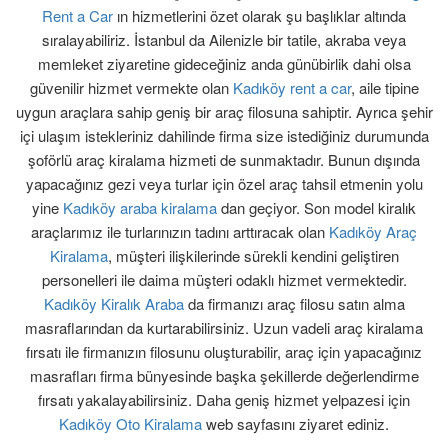
Rent a Car
ın hizmetlerini özet olarak şu başlıklar altında
sıralayabiliriz. İstanbul da Ailenizle bir tatile, akraba veya
memleket ziyaretine gideceğiniz anda günübirlik dahi olsa
güvenilir hizmet vermekte olan
Kadıköy rent a car
, aile tipine
uygun araçlara sahip geniş bir araç filosuna sahiptir. Ayrıca şehir
içi ulaşım istekleriniz dahilinde firma size istediğiniz durumunda
şoförlü araç kiralama hizmeti de sunmaktadır. Bunun dışında
yapacağınız gezi veya turlar için özel araç tahsil etmenin yolu
yine
Kadıköy araba kiralama
dan geçiyor. Son model kiralık
araçlarımız ile turlarınızın tadını arttıracak olan
Kadıköy Araç
Kiralama
, müşteri ilişkilerinde sürekli kendini geliştiren
personelleri ile daima müşteri odaklı hizmet vermektedir.
Kadıköy Kiralık Araba
da firmanızı araç filosu satın alma
masraflarından da kurtarabilirsiniz. Uzun vadeli araç kiralama
fırsatı ile firmanızın filosunu oluşturabilir, araç için yapacağınız
masrafları firma bünyesinde başka şekillerde değerlendirme
fırsatı yakalayabilirsiniz. Daha geniş hizmet yelpazesi için
Kadıköy Oto Kiralama
web sayfasını ziyaret ediniz.